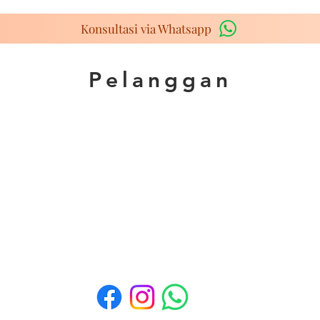
Konsultasi via Whatsapp
Pelanggan
Media Sosial
a
a
a