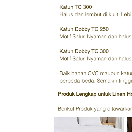
Katun TC 300
Halus dan lembu
di kulit. Leb
t
K
atun Dobby TC 250
Motif Salur. N
yaman dan halus 
Katun Dobby TC 300
Motif Salur. N
yaman dan halus 
Baik bahan CVC maupun katun
berbeda-beda. Semakin tinggi 
Produk Lengkap untuk Linen H
Berikut Produk yang ditawark