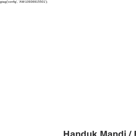
gtag('config', 'AW-10936915501');
Handuk Mandi /