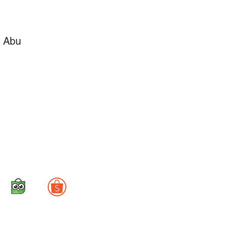
n Abu
Toko Online