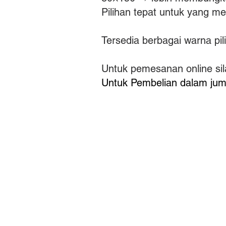
Pilihan tepat untuk yang me
Tersedia berbagai warna pi
Untuk pemesanan online sil
Untuk Pembelian dalam jum
Alamat
Jl. Teratai Putih Ray
No.18/9, Duren Sawit, Kot
Jakarta Timur, DKI Jakart
13460 Indonesia