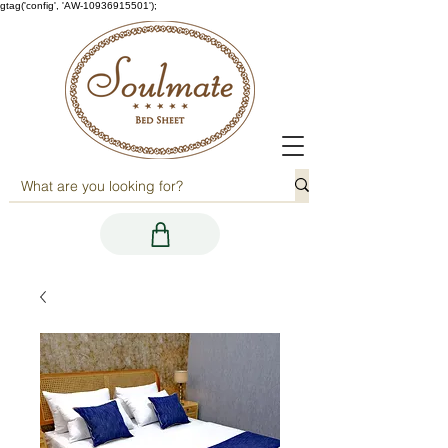
gtag('config', 'AW-10936915501');