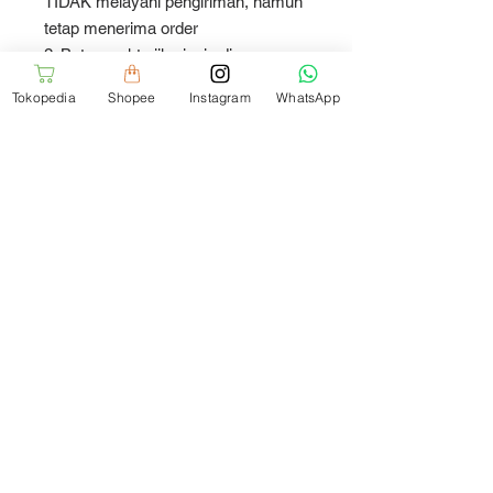
TIDAK melayani pengiriman, namun
tetap menerima order
2. Batas waktu jika ingin di proses
orderan di hari yang SAMA, Senin
Tokopedia
Shopee
Instagram
WhatsApp
s/d Jumat jam 15:00 WIB dan Sabtu
jam 14:00. Harap CHAT dan
diskusikan dulu sebelum order
3. Order menggunakan GOJEK
(Gosend) dan GRAB, untuk di kirim
hari yang SAMA pada Senin s/d
Sabtu jam 08:00 - 14:00
4. Hari Minggu dan hari libur nasional
tidak menerima order. Semua order
yang dilakukan pada hari tersebut
akan kami proses H+1
Thank You and Happy Shopping :)