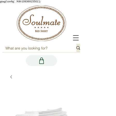
gtag('config', 'AW-10936915501');