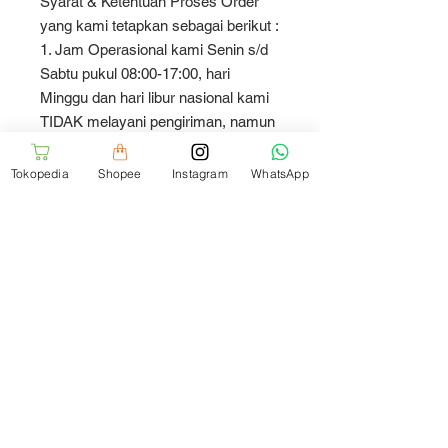
Syarat & Ketentuan Proses Order
yang kami tetapkan sebagai berikut :
1. Jam Operasional kami Senin s/d
Sabtu pukul 08:00-17:00, hari
Minggu dan hari libur nasional kami
TIDAK melayani pengiriman, namun
tetap menerima order
2. Batas waktu jika ingin di proses
Tokopedia
Shopee
Instagram
WhatsApp
orderan di hari yang SAMA, Senin
s/d Jumat jam 15:00 WIB dan Sabtu
jam 14:00. Harap CHAT dan
diskusikan dulu sebelum order
3. Order menggunakan GOJEK
(Gosend) dan GRAB, untuk di kirim
hari yang SAMA pada Senin s/d
Sabtu jam 08:00 - 14:00
4. Hari Minggu dan hari libur nasional
tidak menerima order. Semua order
yang dilakukan pada hari tersebut