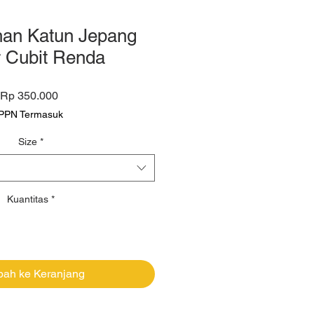
han Katun Jepang
r Cubit Renda
Harga
Rp 350.000
PPN Termasuk
Size
*
Kuantitas
*
ah ke Keranjang