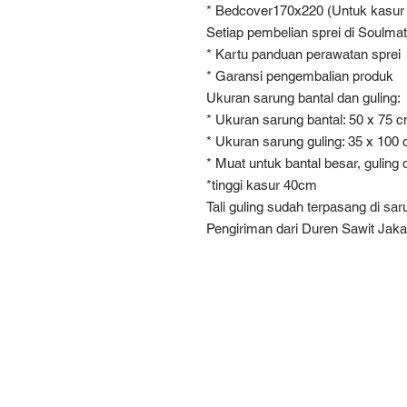
* Bedcover170x220 (Untuk kasur
Setiap pembelian sprei di Soulma
* Kartu panduan perawatan sprei
* Garansi pengembalian produk
Ukuran sarung bantal dan guling:
* Ukuran sarung bantal: 50 x 75 
* Ukuran sarung guling: 35 x 100
* Muat untuk bantal besar, guling 
*tinggi kasur 40cm
Tali guling sudah terpasang di sar
Pengiriman dari Duren Sawit Jaka
Alamat
Jl. Teratai Putih Ray
No.18/9, Duren Sawit, Kot