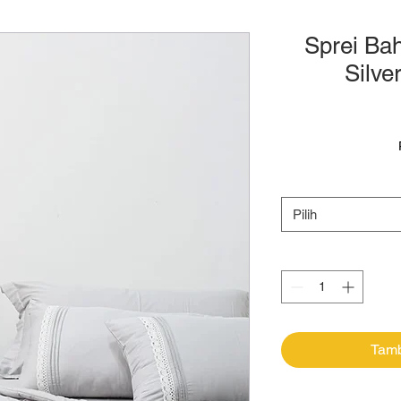
Sprei Ba
Silve
Pilih
Tamb