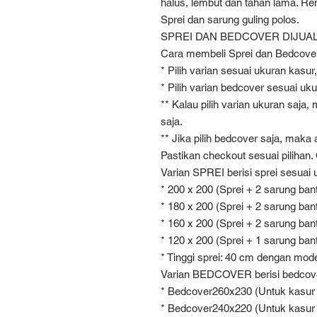
halus, lembut dan tahan lama. Ren
Sprei dan sarung guling polos.
SPREI DAN BEDCOVER DIJUA
Cara membeli Sprei dan Bedcove
* Pilih varian sesuai ukuran kasu
* Pilih varian bedcover sesuai uk
** Kalau pilih varian ukuran saja
saja.
** Jika pilih bedcover saja, maka 
Pastikan checkout sesuai pilihan. 
Varian SPREI berisi sprei sesuai 
* 200 x 200 (Sprei + 2 sarung bant
* 180 x 200 (Sprei + 2 sarung bant
* 160 x 200 (Sprei + 2 sarung bant
* 120 x 200 (Sprei + 1 sarung bant
* Tinggi sprei: 40 cm dengan model
Varian BEDCOVER berisi bedcove
* Bedcover260x230 (Untuk kasur
* Bedcover240x220 (Untuk kasur