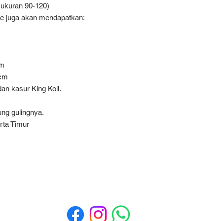
 ukuran 90-120)
te juga akan mendapatkan:
cm
 cm
dan kasur King Koil.
ung gulingnya.
rta Timur
Media Sosial
a
a