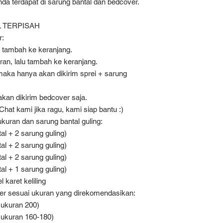
da terdapat di sarung bantal dan bedcover.
L TERPISAH
r:
r, tambah ke keranjang.
uran, lalu tambah ke keranjang.
, maka hanya akan dikirim sprei + sarung
akan dikirim bedcover saja.
Chat kami jika ragu, kami siap bantu :)
ukuran dan sarung bantal guling:
al + 2 sarung guling)
al + 2 sarung guling)
al + 2 sarung guling)
al + 1 sarung guling)
 karet keliling
r sesuai ukuran yang direkomendasikan:
 ukuran 200)
 ukuran 160-180)