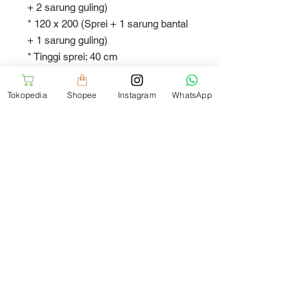
+ 2 sarung guling)
* 120 x 200 (Sprei + 1 sarung bantal
+ 1 sarung guling)
* Tinggi sprei: 40 cm
Varian BEDCOVER berisi bedcover
Tokopedia
Shopee
Instagram
WhatsApp
sesuai ukuran yang
direkomendasikan:
* Bedcover260x230 (Untuk kasur
ukuran 200)
* Bedcover240x220 (Untuk kasur
ukuran 160-180)
* Bedcover170x220 (Untuk kasur
ukuran 90-120)
Setiap pembelian sprei di Soulmate
juga akan mendapatkan:
* Shopping bag Soulmate
* Kartu panduan perawatan sprei