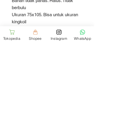
Bahan tidak panas. Halus. Tidak
berbulu
Ukuran 75x105. Bisa untuk ukuran
kingkoil
Harga isi 2pcs
Tokopedia
Shopee
Instagram
WhatsApp
Pillow case with material Cotton
Dobby
Cotton 100%. Tread Count 250
Size 75x105
Price is for 2pcs
Jl. Teratai Putih Raya
No.18/9, Duren Sawit,
Kota Jakarta Timur, DKI
Jakarta 13460 Indonesia