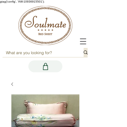
gtag('config', 'AW-10936915501');