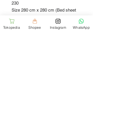
230

Size 280 cm x 280 cm (Bed sheet 
for double bed)
Tokopedia
Shopee
Instagram
WhatsApp
KETERANGAN
Untuk pembelian dalam qty banyak
NOTE
dan ukuran yang lain silahkan
menghubungi kami
For Purchase in big qty and another
size please contact us
Jl. Teratai Putih Raya
No.18/9, Duren Sawit,
Kota Jakarta Timur, DKI
Jakarta 13460 Indonesia
Telfon: 021-86616945