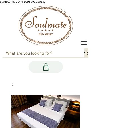
gtag('config', 'AW-10936915501');