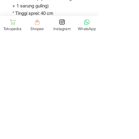
+ 1 sarung guling)
* Tinggi sprei: 40 cm
*Tali guling sudah terpasang di
sarung guling
Tokopedia
Shopee
Instagram
WhatsApp
Varian BEDCOVER berisi bedcover
sesuai ukuran yang
direkomendasikan:
* Bedcover260x230 (Untuk kasur
ukuran 200)
* Bedcover240x220 (Untuk kasur
ukuran 160-180)
* Bedcover170x220 (Untuk kasur
ukuran 90-120)
Setiap pembelian sprei di Soulmate
juga akan mendapatkan:
* Kartu panduan perawatan sprei
* Garansi pengembalian produk