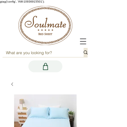
gtag('config', 'AW-10936915501');