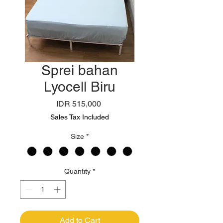
Sprei bahan
Lyocell Biru
Price
IDR 515,000
Sales Tax Included
Size
*
Quantity
*
Add to Cart