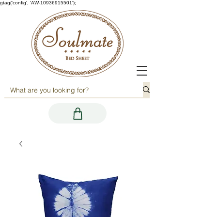
gtag('config', 'AW-10936915501');