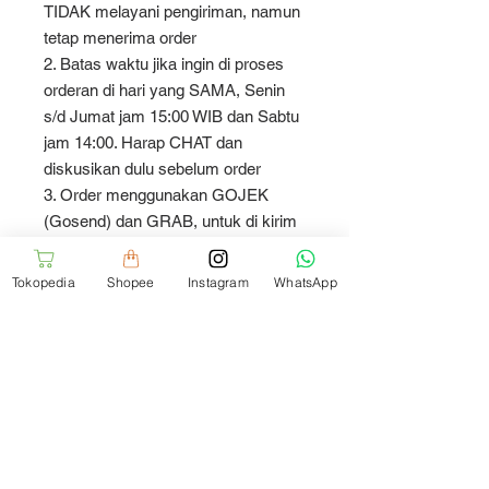
TIDAK melayani pengiriman, namun
tetap menerima order
2. Batas waktu jika ingin di proses
orderan di hari yang SAMA, Senin
s/d Jumat jam 15:00 WIB dan Sabtu
jam 14:00. Harap CHAT dan
diskusikan dulu sebelum order
3. Order menggunakan GOJEK
(Gosend) dan GRAB, untuk di kirim
hari yang SAMA pada Senin s/d
Sabtu jam 08:00 - 14:00
Tokopedia
Shopee
Instagram
WhatsApp
4. Hari Minggu dan hari libur nasional
tidak menerima order. Semua order
yang dilakukan pada hari tersebut
akan kami proses H+1
Thank You and Happy Shopping
:)cushion/sarung bantal kursi.
Tersedia ukuran 40x40. Harga untuk
1pcs. Harga untuk sarung/cover