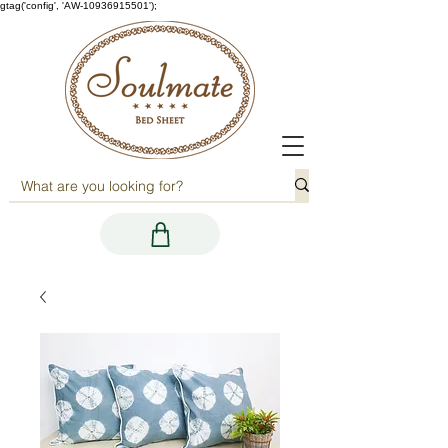
gtag('config', 'AW-10936915501');