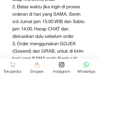
2. Batas waktu jika ingin di proses
orderan di hari yang SAMA, Senin
s/d Jumat jam 15:00 WIB dan Sabtu
jam 14:00. Harap CHAT dan
diskusikan dulu sebelum order
3. Order menggunakan GOJEK
(Gosend) dan GRAB, untuk di kirim
hari yang SAMA pada Senin s/d
Sabtu jam 08:00 - 14:00
Tokopedia
Shopee
Instagram
WhatsApp
4. Hari Minggu dan hari libur nasional
tidak menerima order. Semua order
yang dilakukan pada hari tersebut
akan kami proses H+1
Thank You and Happy Shopping
:)cushion/sarung bantal kursi.
Tersedia ukuran 40x40. Harga untuk
1pcs. Harga untuk sarung/cover
saja. belum termasuk isi bantal