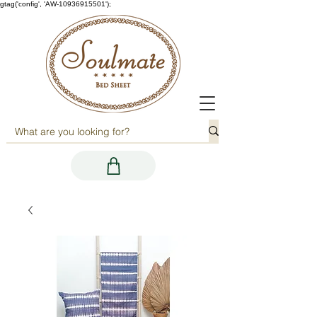
gtag('config', 'AW-10936915501');