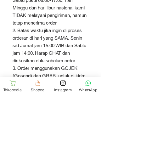
Sabtu pukul 08:00-17:00, hari
Minggu dan hari libur nasional kami
TIDAK melayani pengiriman, namun
tetap menerima order
2. Batas waktu jika ingin di proses
orderan di hari yang SAMA, Senin
s/d Jumat jam 15:00 WIB dan Sabtu
jam 14:00. Harap CHAT dan
diskusikan dulu sebelum order
3. Order menggunakan GOJEK
(Gosend) dan GRAB, untuk di kirim
hari yang SAMA pada Senin s/d
Tokopedia
Shopee
Instagram
WhatsApp
Sabtu jam 08:00 - 14:00
4. Hari Minggu dan hari libur nasional
tidak menerima order. Semua order
yang dilakukan pada hari tersebut
akan kami proses H+1
Thank You and Happy Shopping
:)cushion/sarung bantal kursi.