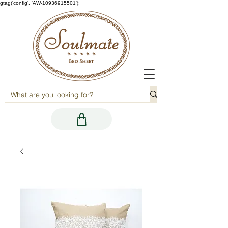
gtag('config', 'AW-10936915501');