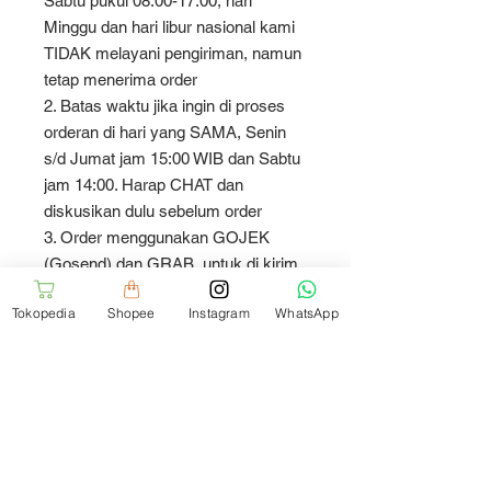
Sabtu pukul 08:00-17:00, hari
Minggu dan hari libur nasional kami
TIDAK melayani pengiriman, namun
tetap menerima order
2. Batas waktu jika ingin di proses
orderan di hari yang SAMA, Senin
s/d Jumat jam 15:00 WIB dan Sabtu
jam 14:00. Harap CHAT dan
diskusikan dulu sebelum order
3. Order menggunakan GOJEK
(Gosend) dan GRAB, untuk di kirim
hari yang SAMA pada Senin s/d
Tokopedia
Shopee
Instagram
WhatsApp
Sabtu jam 08:00 - 14:00
4. Hari Minggu dan hari libur nasional
tidak menerima order. Semua order
yang dilakukan pada hari tersebut
akan kami proses H+1
Thank You and Happy Shopping
:)cushion/sarung bantal kursi.