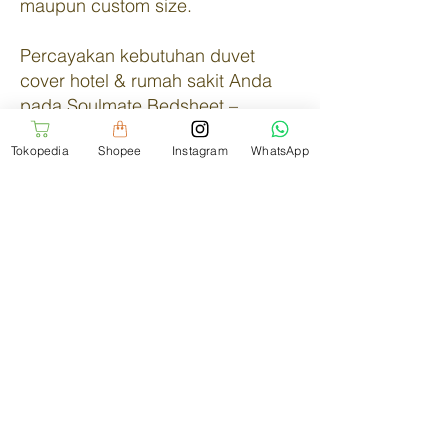
maupun custom size.
Percayakan kebutuhan duvet
cover hotel & rumah sakit Anda
pada Soulmate Bedsheet –
Supplier Linen Indonesia
Tokopedia
Shopee
Instagram
WhatsApp
Terpercaya
Konsultasi via Whatsapp
Pembelian Online